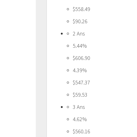
$558.49
$90.26
2 Ans
5.44%
$606.90
4.39%
$547.37
$59.53
3 Ans
4.62%
$560.16