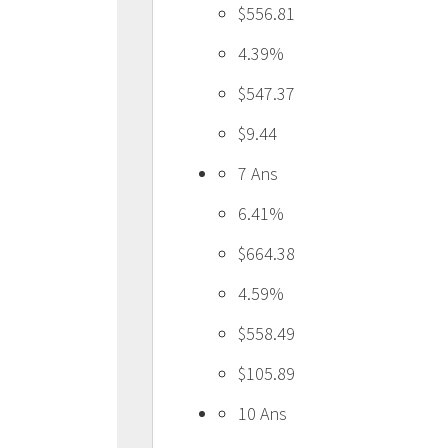
$556.81
4.39%
$547.37
$9.44
7 Ans
6.41%
$664.38
4.59%
$558.49
$105.89
10 Ans