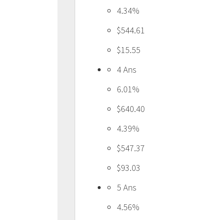
4.34%
$544.61
$15.55
4 Ans
6.01%
$640.40
4.39%
$547.37
$93.03
5 Ans
4.56%