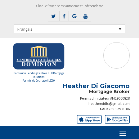
Chaque franchise est autonome et indépendante
Français
Dominion Lending Centres BTB Mortgage
Solutions
Permis de Courtage #12039
Heather Di Giacomo
Mortgage Broker
Permis d’initiateur #M19000828
heatherofdlc@gmail.com
Cell:
289-929-8186