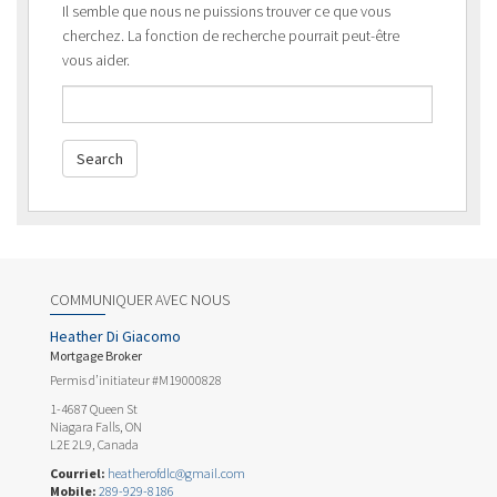
Il semble que nous ne puissions trouver ce que vous
cherchez. La fonction de recherche pourrait peut-être
vous aider.
COMMUNIQUER AVEC NOUS
Heather Di Giacomo
Mortgage Broker
Permis d’initiateur #M19000828
1-4687 Queen St
Niagara Falls, ON
L2E 2L9, Canada
Courriel:
heatherofdlc@gmail.com
Mobile:
289-929-8186