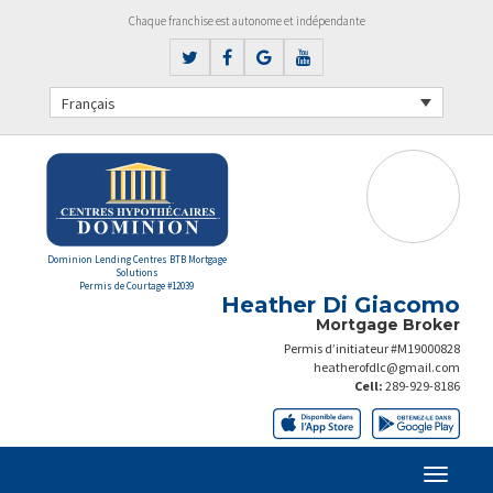
Chaque franchise est autonome et indépendante
Français
Dominion Lending Centres BTB Mortgage
Solutions
Permis de Courtage #12039
Heather Di Giacomo
Mortgage Broker
Permis d’initiateur #M19000828
heatherofdlc@gmail.com
Cell:
289-929-8186